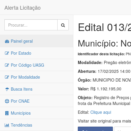
Alerta Licitação
Edital 013
Município: N
Painel geral
Por Estado
PNC
Identificador desta licitação:
Modalidade:
Pregão eletrôn
Por Código UASG
Abertura:
17/02/2025 14:00
Por Modalidade
Órgão:
MUNICIPIO DE NOV
Valor:
R$ 1.192.195,00
Busca Itens
Objeto:
Registro de Preços 
Por CNAE
frota da Prefeitura Municip
Edital:
Clique aqui
Municípios
Visitar site original para mai
Tendências