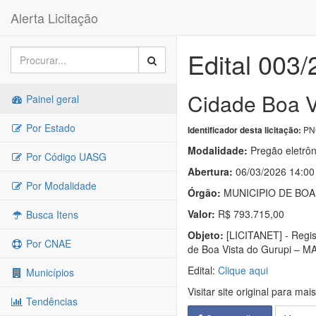
Alerta Licitação
Edital 003
Cidade Boa V
Painel geral
Por Estado
PNC
Identificador desta licitação:
Modalidade:
Pregão eletrôn
Por Código UASG
Abertura:
06/03/2026 14:00
Por Modalidade
Órgão:
MUNICIPIO DE BOA
Valor:
R$ 793.715,00
Busca Itens
Objeto:
[LICITANET] - Regis
Por CNAE
de Boa Vista do Gurupi – MA
Edital:
Clique aqui
Municípios
Visitar site original para mai
Tendências