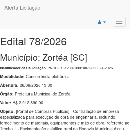
Alerta Licitação
Toggl
navig
Edital 78/2026
Município: Zortéa [SC]
PNCP-01612387000108-1-000024-2026
Identificador desta licitação:
Modalidade:
Concorrência eletrônica
Abertura:
26/06/2026 13:30
Órgão:
Prefeitura Municipal de Zortéa
Valor:
R$ 2.912.890,00
Objeto:
[Portal de Compras Públicas] - Contratação de empresa
especializada para execução de obra de engenharia, incluindo
fornecimento de materiais, equipamentos e mão de obra, referente ao
Trecho 1 - Pavimentação asfáltica rural da Rodovia Municipal Alceu