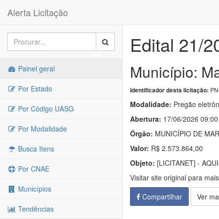
Alerta Licitação
Edital 21/2
Município: M
Painel geral
Por Estado
PNC
Identificador desta licitação:
Modalidade:
Pregão eletrôn
Por Código UASG
Abertura:
17/06/2026 09:00
Por Modalidade
Órgão:
MUNICÍPIO DE MA
Valor:
R$ 2.573.864,00
Busca Itens
Objeto:
[LICITANET] - AQ
Por CNAE
Visitar site original para mai
Municípios
Compartilhar
Ver ma
Tendências