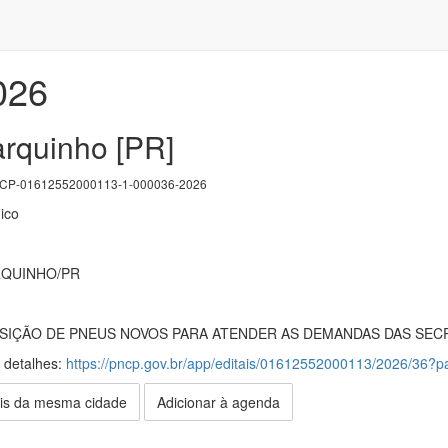
026
arquinho [PR]
P-01612552000113-1-000036-2026
ico
RQUINHO/PR
UISIÇÃO DE PNEUS NOVOS PARA ATENDER AS DEMANDAS DAS SEC
s detalhes:
https://pncp.gov.br/app/editais/01612552000113/2026/36
is da mesma cidade
Adicionar à agenda