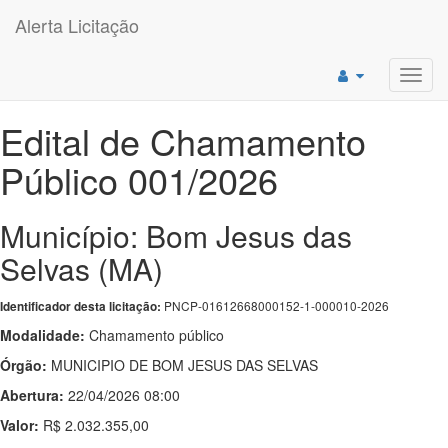
Alerta Licitação
Toggl
navig
Edital de Chamamento
Público 001/2026
Município: Bom Jesus das
Selvas (MA)
PNCP-01612668000152-1-000010-2026
Identificador desta licitação:
Modalidade:
Chamamento público
Órgão:
MUNICIPIO DE BOM JESUS DAS SELVAS
Abertura:
22/04/2026 08:00
Valor:
R$ 2.032.355,00