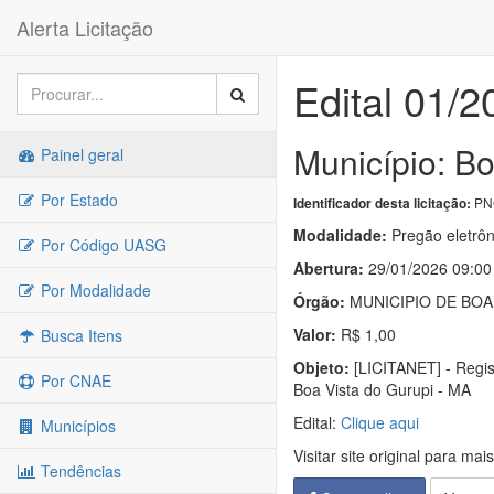
Alerta Licitação
Edital 01/2
Município: Bo
Painel geral
Por Estado
PNC
Identificador desta licitação:
Modalidade:
Pregão eletrôn
Por Código UASG
Abertura:
29/01/2026 09:00
Por Modalidade
Órgão:
MUNICIPIO DE BOA
Valor:
R$ 1,00
Busca Itens
Objeto:
[LICITANET] - Regis
Por CNAE
Boa Vista do Gurupi - MA
Edital:
Clique aqui
Municípios
Visitar site original para mai
Tendências