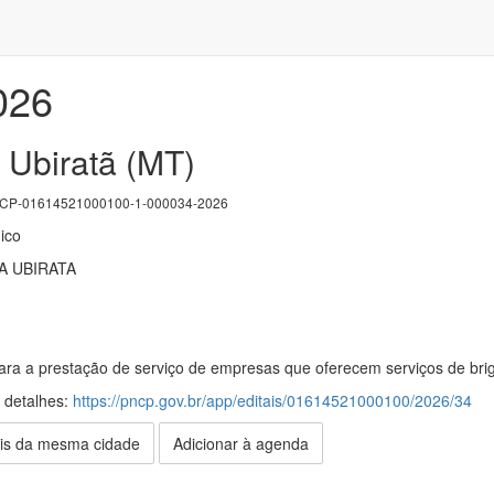
026
 Ubiratã (MT)
P-01614521000100-1-000034-2026
ico
A UBIRATA
ara a prestação de serviço de empresas que oferecem serviços de bri
s detalhes:
https://pncp.gov.br/app/editais/01614521000100/2026/34
is da mesma cidade
Adicionar à agenda