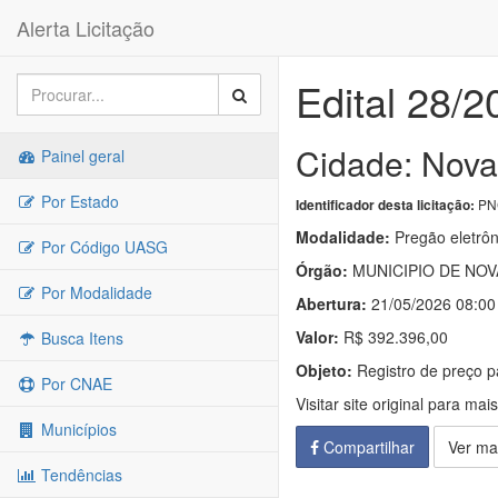
Alerta Licitação
Edital 28/2
Cidade: Nova
Painel geral
Por Estado
PNC
Identificador desta licitação:
Modalidade:
Pregão eletrôn
Por Código UASG
Órgão:
MUNICIPIO DE NOV
Por Modalidade
Abertura:
21/05/2026 08:00
Valor:
R$ 392.396,00
Busca Itens
Objeto:
Registro de preço p
Por CNAE
Visitar site original para mai
Municípios
Compartilhar
Ver ma
Tendências