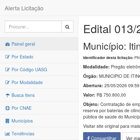
Alerta Licitação
Edital 013
Município: I
Painel geral
Por Estado
PNC
Identificador desta licitação:
Modalidade:
Pregão eletrôn
Por Código UASG
Órgão:
MUNICIPIO DE ITI
Por Modalidade
Abertura:
25/05/2026 09:59
Valor:
R$ 750.800,00
Busca Itens
Objeto:
Contratação de empr
Por CNAE
reserva por baterias de cili
pública de saúde do Municíp
Municípios
Visitar site original para mai
Tendências
Compartilhar
Ver ma