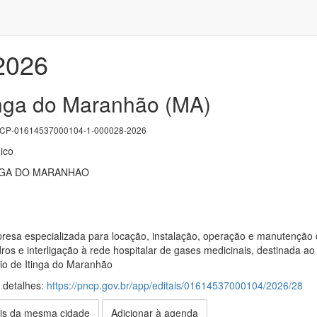
/2026
tinga do Maranhão (MA)
P-01614537000104-1-000028-2026
ico
NGA DO MARANHAO
esa especializada para locação, instalação, operação e manutenção d
ndros e interligação à rede hospitalar de gases medicinais, destinada 
io de Itinga do Maranhão
s detalhes:
https://pncp.gov.br/app/editais/01614537000104/2026/28
is da mesma cidade
Adicionar à agenda