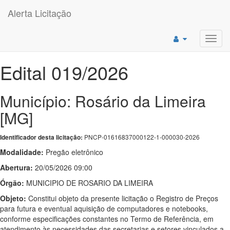
Alerta Licitação
Toggl
navig
Edital 019/2026
Município: Rosário da Limeira
[MG]
PNCP-01616837000122-1-000030-2026
Identificador desta licitação:
Modalidade:
Pregão eletrônico
Abertura:
20/05/2026 09:00
Órgão:
MUNICIPIO DE ROSARIO DA LIMEIRA
Objeto:
Constitui objeto da presente licitação o Registro de Preços
para futura e eventual aquisição de computadores e notebooks,
conforme especificações constantes no Termo de Referência, em
atendimento às necessidades das secretarias e setores vinculados a