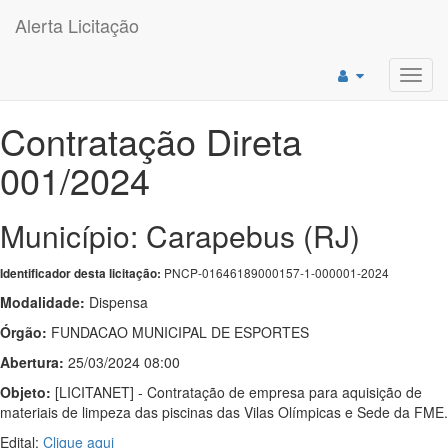
Alerta Licitação
Toggl
navig
Contratação Direta
001/2024
Município: Carapebus (RJ)
PNCP-01646189000157-1-000001-2024
Identificador desta licitação:
Modalidade:
Dispensa
Órgão:
FUNDACAO MUNICIPAL DE ESPORTES
Abertura:
25/03/2024 08:00
Objeto:
[LICITANET] - Contratação de empresa para aquisição de
materiais de limpeza das piscinas das Vilas Olímpicas e Sede da FME.
Edital:
Clique aqui