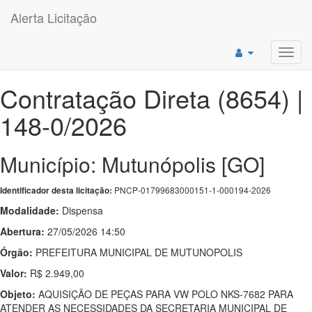
Alerta Licitação
Toggl
navig
Contratação Direta (8654) |
148-0/2026
Município: Mutunópolis [GO]
PNCP-01799683000151-1-000194-2026
Identificador desta licitação:
Modalidade:
Dispensa
Abertura:
27/05/2026 14:50
Órgão:
PREFEITURA MUNICIPAL DE MUTUNOPOLIS
Valor:
R$ 2.949,00
Objeto:
AQUISIÇÃO DE PEÇAS PARA VW POLO NKS-7682 PARA
ATENDER AS NECESSIDADES DA SECRETARIA MUNICIPAL DE