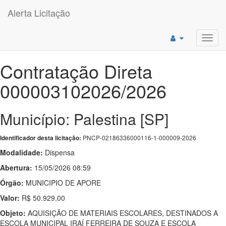
Alerta Licitação
Toggl
navig
Contratação Direta
000003102026/2026
Município: Palestina [SP]
PNCP-02186336000116-1-000009-2026
Identificador desta licitação:
Modalidade:
Dispensa
Abertura:
15/05/2026 08:59
Órgão:
MUNICIPIO DE APORE
Valor:
R$ 50.929,00
Objeto:
AQUISIÇÃO DE MATERIAIS ESCOLARES, DESTINADOS A
ESCOLA MUNICIPAL IRAÍ FERREIRA DE SOUZA E ESCOLA