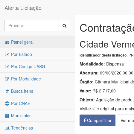
Alerta Licitação
Contrataçã
Cidade Verm
Painel geral
Por Estado
PNC
Identificador desta licitação:
Modalidade:
Dispensa
Por Código UASG
Abertura:
09/06/2026 00:00
Por Modalidade
Órgão:
Câmara Municipal d
Valor:
R$ 2.717,00
Busca Itens
Objeto:
Aquisição de produt
Por CNAE
Visitar site original para mai
Municípios
Compartilhar
Ver ma
Tendências