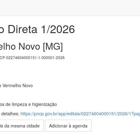
o Direta 1/2026
elho Novo [MG]
P-02274604000151-1-000001-2026
e Vermelho Novo
os de limpeza e higienização
s detalhes:
https://pncp.gov.br/app/editais/02274604000151/2026/1?
is da mesma cidade
Adicionar à agenda