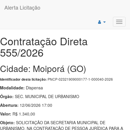
Alerta Licitação
Toggl
navig
Contratação Direta
555/2026
Cidade: Moiporá (GO)
PNCP-02321909000177-1-000040-2026
Identificador desta licitação:
Modalidade:
Dispensa
Órgão:
SEC. MUNICIPAL DE URBANISMO
Abertura:
12/06/2026 17:00
Valor:
R$ 1.340,00
Objeto:
SOLICITAÇÃO DA SECRETARIA MUNICIPAL DE
URBANISMO, NA CONTRATAÇÃO DE PESSOA JURÍDICA PARA A