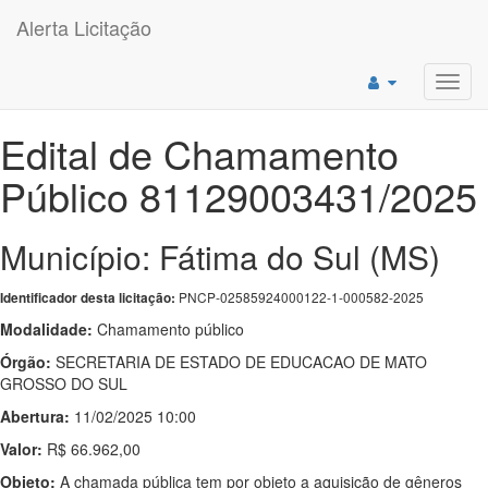
Alerta Licitação
Toggl
navig
Edital de Chamamento
Público 81129003431/2025
Município: Fátima do Sul (MS)
PNCP-02585924000122-1-000582-2025
Identificador desta licitação:
Modalidade:
Chamamento público
Órgão:
SECRETARIA DE ESTADO DE EDUCACAO DE MATO
GROSSO DO SUL
Abertura:
11/02/2025 10:00
Valor:
R$ 66.962,00
Objeto:
A chamada pública tem por objeto a aquisição de gêneros