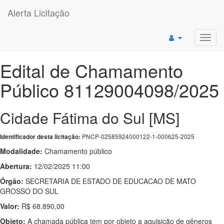
Alerta Licitação
Toggl
navig
Edital de Chamamento
Público 81129004098/2025
Cidade Fátima do Sul [MS]
PNCP-02585924000122-1-000625-2025
Identificador desta licitação:
Modalidade:
Chamamento público
Abertura:
12/02/2025 11:00
Órgão:
SECRETARIA DE ESTADO DE EDUCACAO DE MATO
GROSSO DO SUL
Valor:
R$ 68.890,00
Objeto:
A chamada pública tem por objeto a aquisição de gêneros