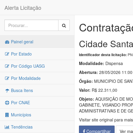
Alerta Licitação
Contratação
Cidade Santa
Painel geral
Por Estado
PNC
Identificador desta licitação:
Modalidade:
Dispensa
Por Código UASG
Abertura:
28/05/2026 11:00
Por Modalidade
Órgão:
MUNICIPIO DE SAN
Valor:
R$ 22.311,00
Busca Itens
Objeto:
AQUISIÇÃO DE MO
Por CNAE
GABINETE, VISANDO PRO
ADMINISTRATIVAS E DE G
Municípios
Visitar site original para mai
Tendências
Compartilhar
Ver ma