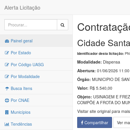
Alerta Licitação
Contratação
Cidade Santa
Painel geral
Por Estado
PNC
Identificador desta licitação:
Modalidade:
Dispensa
Por Código UASG
Abertura:
01/06/2026 11:00
Por Modalidade
Órgão:
MUNICIPIO DE SAN
Valor:
R$ 5.540,00
Busca Itens
Objeto:
USINAGEM E FREZ
Por CNAE
COMPÕE A FROTA DO MUNI
Visitar site original para mai
Municípios
Compartilhar
Ver ma
Tendências