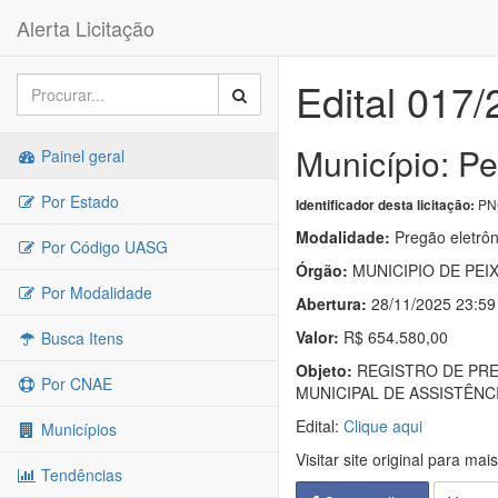
Alerta Licitação
Edital 017
Município: P
Painel geral
Por Estado
PNC
Identificador desta licitação:
Modalidade:
Pregão eletrôn
Por Código UASG
Órgão:
MUNICIPIO DE PEI
Por Modalidade
Abertura:
28/11/2025 23:59
Valor:
R$ 654.580,00
Busca Itens
Objeto:
REGISTRO DE PRE
Por CNAE
MUNICIPAL DE ASSISTÊN
Edital:
Clique aqui
Municípios
Visitar site original para mai
Tendências