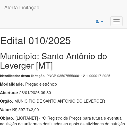
Alerta Licitação
Toggl
navig
Edital 010/2025
Município: Santo Antônio do
Leverger [MT]
PNCP-03507555000112-1-000017-2025
Identificador desta licitação:
Modalidade:
Pregão eletrônico
Abertura:
26/01/2026 09:30
Órgão:
MUNICIPIO DE SANTO ANTONIO DO LEVERGER
Valor:
R$ 597.742,00
Objeto:
[LICITANET] - “O Registro de Preços para futura e eventual
aquisição de uniformes destinados ao apoio às atividades de nutrição