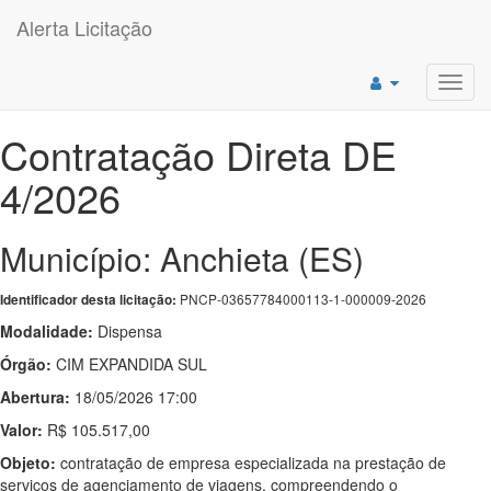
Alerta Licitação
Toggl
navig
Contratação Direta DE
4/2026
Município: Anchieta (ES)
PNCP-03657784000113-1-000009-2026
Identificador desta licitação:
Modalidade:
Dispensa
Órgão:
CIM EXPANDIDA SUL
Abertura:
18/05/2026 17:00
Valor:
R$ 105.517,00
Objeto:
contratação de empresa especializada na prestação de
serviços de agenciamento de viagens, compreendendo o