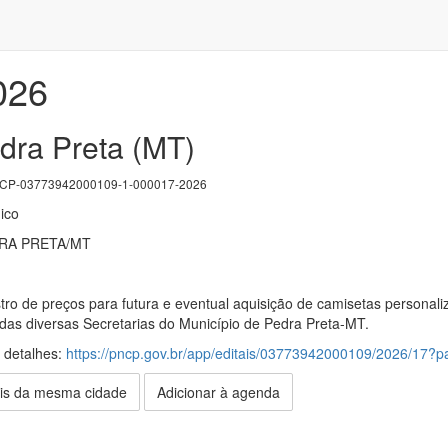
026
dra Preta (MT)
P-03773942000109-1-000017-2026
ico
RA PRETA/MT
ro de preços para futura e eventual aquisição de camisetas personaliz
as diversas Secretarias do Município de Pedra Preta-MT.
s detalhes:
https://pncp.gov.br/app/editais/03773942000109/2026/17
is da mesma cidade
Adicionar à agenda