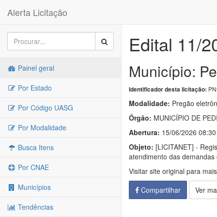
Alerta Licitação
Edital 11/2
Município: Pe
Painel geral
Por Estado
PNC
Identificador desta licitação:
Modalidade:
Pregão eletrôn
Por Código UASG
Órgão:
MUNICÍPIO DE PED
Por Modalidade
Abertura:
15/06/2026 08:30
Objeto:
[LICITANET] - Regist
Busca Itens
atendimento das demandas d
Por CNAE
Visitar site original para mai
Municípios
Compartilhar
Ver ma
Tendências