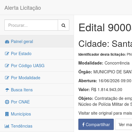
Alerta Licitação
Edital 900
Cidade: Sant
Painel geral
Por Estado
PNC
Identificador desta licitação:
Modalidade:
Concorrência
Por Código UASG
Órgão:
MUNICIPIO DE SAN
Por Modalidade
Abertura:
16/06/2026 09:00
Valor:
R$ 1.814.943,00
Busca Itens
Objeto:
Contratação de empr
Por CNAE
Núcleo de Polícia Militar d
Visitar site original para mai
Municípios
Compartilhar
Ver ma
Tendências