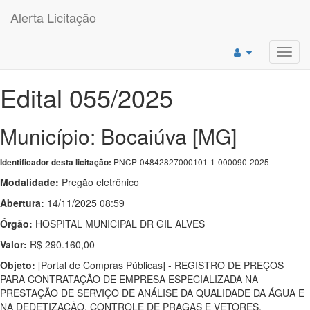
Alerta Licitação
Toggl
navig
Edital 055/2025
Município: Bocaiúva [MG]
PNCP-04842827000101-1-000090-2025
Identificador desta licitação:
Modalidade:
Pregão eletrônico
Abertura:
14/11/2025 08:59
Órgão:
HOSPITAL MUNICIPAL DR GIL ALVES
Valor:
R$ 290.160,00
Objeto:
[Portal de Compras Públicas] - REGISTRO DE PREÇOS
PARA CONTRATAÇÃO DE EMPRESA ESPECIALIZADA NA
PRESTAÇÃO DE SERVIÇO DE ANÁLISE DA QUALIDADE DA ÁGUA E
NA DEDETIZAÇÃO, CONTROLE DE PRAGAS E VETORES,