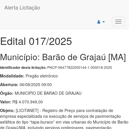
Alerta Licitação
Toggl
navig
Edital 017/2025
Município: Barão de Grajaú [MA]
PNCP-06477822000144-1-000018-2025
Identificador desta licitação:
Modalidade:
Pregão eletrônico
Abertura:
06/08/2025 09:00
Órgão:
MUNICIPIO DE BARAO DE GRAJAU
Valor:
R$ 4.070.949,00
Objeto:
[LICITANET] - Registro de Preço para contratação de
empresa especializada na execução de serviços de pavimentação
asfáltica do tipo “tapa-buraco” em vias urbanas do Município de Barão
de Grajaú/MA, incluindo serviços preliminares, pavimentação,