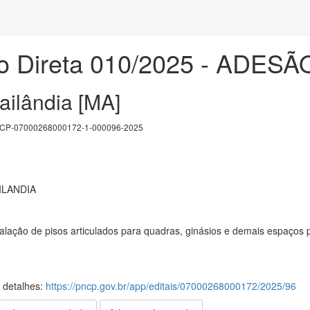
o Direta 010/2025 - ADESÃ
ailândia [MA]
P-07000268000172-1-000096-2025
ILANDIA
alação de pisos articulados para quadras, ginásios e demais espaços p
s detalhes:
https://pncp.gov.br/app/editais/07000268000172/2025/96