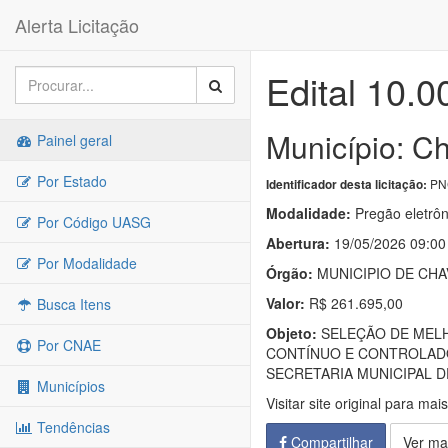
Alerta Licitação
Edital 10.
Município: Ch
Painel geral
Por Estado
PNC
Identificador desta licitação:
Modalidade:
Pregão eletrôn
Por Código UASG
Abertura:
19/05/2026 09:00
Por Modalidade
Órgão:
MUNICIPIO DE CHA
Valor:
R$ 261.695,00
Busca Itens
Objeto:
SELEÇÃO DE MELH
Por CNAE
CONTÍNUO E CONTROLADO
SECRETARIA MUNICIPAL 
Municípios
Visitar site original para mai
Tendências
Compartilhar
Ver ma