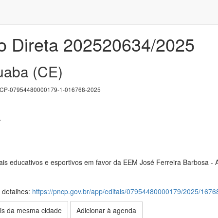
o Direta 202520634/2025
iuaba (CE)
P-07954480000179-1-016768-2025
A
ais educativos e esportivos em favor da EEM José Ferreira Barbosa - 
s detalhes:
https://pncp.gov.br/app/editais/07954480000179/2025/1676
is da mesma cidade
Adicionar à agenda