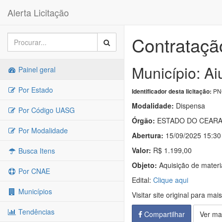
Alerta Licitação
Contrataçã
Município: A
Painel geral
Por Estado
PNC
Identificador desta licitação:
Modalidade:
Dispensa
Por Código UASG
Órgão:
ESTADO DO CEAR
Por Modalidade
Abertura:
15/09/2025 15:30
Valor:
R$ 1.199,00
Busca Itens
Objeto:
Aquisição de materi
Por CNAE
Edital:
Clique aqui
Municípios
Visitar site original para mai
Tendências
Compartilhar
Ver ma