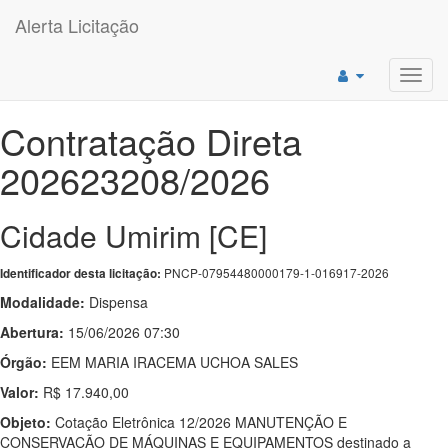
Alerta Licitação
Toggl
navig
Contratação Direta
202623208/2026
Cidade Umirim [CE]
PNCP-07954480000179-1-016917-2026
Identificador desta licitação:
Modalidade:
Dispensa
Abertura:
15/06/2026 07:30
Órgão:
EEM MARIA IRACEMA UCHOA SALES
Valor:
R$ 17.940,00
Objeto:
Cotação Eletrônica 12/2026 MANUTENÇÃO E
CONSERVAÇÃO DE MÁQUINAS E EQUIPAMENTOS destinado a