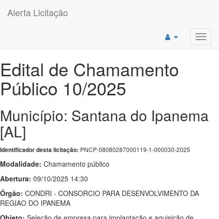
Alerta Licitação
Toggl
navig
Edital de Chamamento
Público 10/2025
Município: Santana do Ipanema
[AL]
PNCP-08080287000119-1-000030-2025
Identificador desta licitação:
Modalidade:
Chamamento público
Abertura:
09/10/2025 14:30
Órgão:
CONDRI - CONSORCIO PARA DESENVOLVIMENTO DA
REGIAO DO IPANEMA
Objeto:
Seleção de empresa para implantação e aquisição de