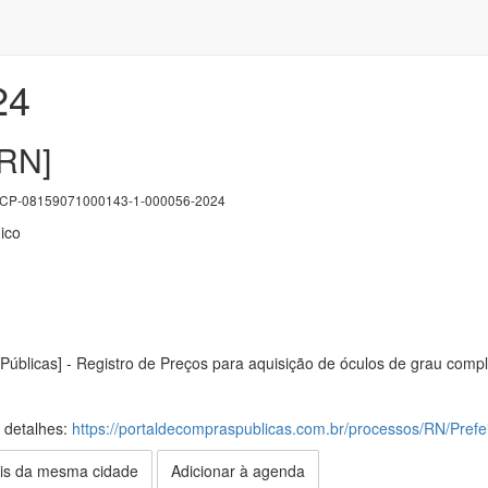
24
[RN]
P-08159071000143-1-000056-2024
ico
Públicas] - Registro de Preços para aquisição de óculos de grau comp
s detalhes:
https://portaldecompraspublicas.com.br/processos/RN/Pref
is da mesma cidade
Adicionar à agenda