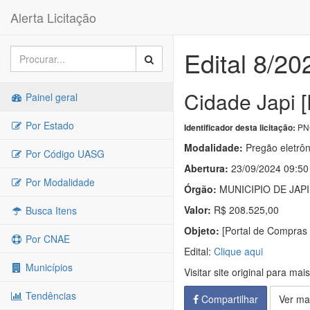
Alerta Licitação
Edital 8/20
Cidade Japi 
Painel geral
Por Estado
PNC
Identificador desta licitação:
Modalidade:
Pregão eletrôn
Por Código UASG
Abertura:
23/09/2024 09:50
Por Modalidade
Órgão:
MUNICIPIO DE JAPI
Valor:
R$ 208.525,00
Busca Itens
Objeto:
[Portal de Compras 
Por CNAE
Edital:
Clique aqui
Municípios
Visitar site original para mai
Tendências
Compartilhar
Ver ma