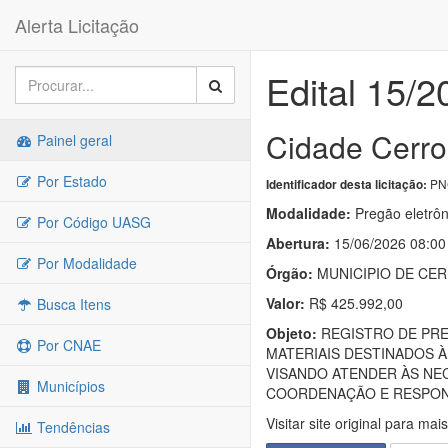
Alerta Licitação
Edital 15/2
Cidade Cerro
Painel geral
Por Estado
PNC
Identificador desta licitação:
Modalidade:
Pregão eletrôn
Por Código UASG
Abertura:
15/06/2026 08:00
Por Modalidade
Órgão:
MUNICIPIO DE CE
Valor:
R$ 425.992,00
Busca Itens
Objeto:
REGISTRO DE PRE
Por CNAE
MATERIAIS DESTINADOS 
VISANDO ATENDER ÀS NEC
Municípios
COORDENAÇÃO E RESPONS
Visitar site original para mai
Tendências