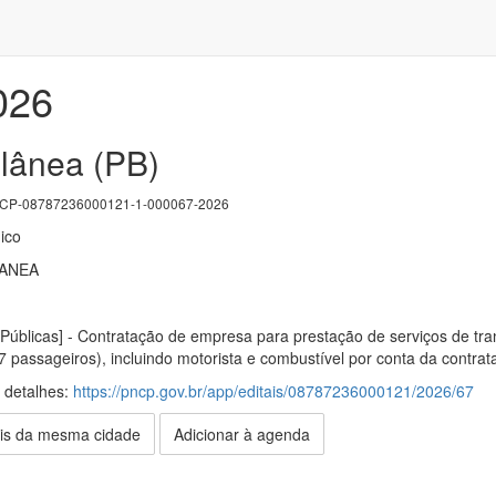
026
olânea (PB)
P-08787236000121-1-000067-2026
ico
LANEA
úblicas] - Contratação de empresa para prestação de serviços de trans
7 passageiros), incluindo motorista e combustível por conta da contr
s detalhes:
https://pncp.gov.br/app/editais/08787236000121/2026/67
is da mesma cidade
Adicionar à agenda