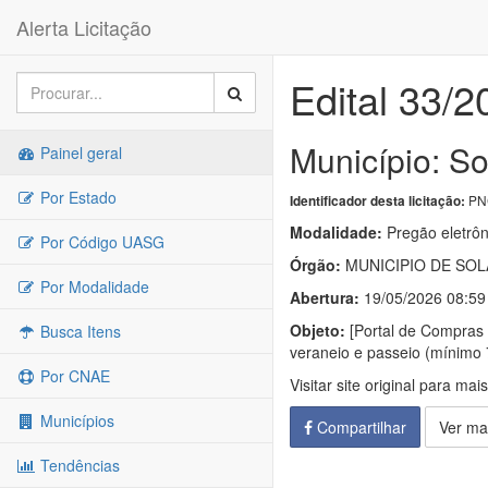
Alerta Licitação
Edital 33/2
Município: S
Painel geral
Por Estado
PNC
Identificador desta licitação:
Modalidade:
Pregão eletrôn
Por Código UASG
Órgão:
MUNICIPIO DE SO
Por Modalidade
Abertura:
19/05/2026 08:59
Objeto:
[Portal de Compras P
Busca Itens
veraneio e passeio (mínimo 
Por CNAE
Visitar site original para mai
Municípios
Compartilhar
Ver ma
Tendências