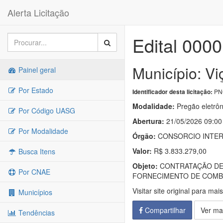
Alerta Licitação
Edital 000
Município: V
Painel geral
Por Estado
PNC
Identificador desta licitação:
Modalidade:
Pregão eletrôn
Por Código UASG
Abertura:
21/05/2026 09:00
Por Modalidade
Órgão:
CONSORCIO INTERM
Valor:
R$ 3.833.279,00
Busca Itens
Objeto:
CONTRATAÇÃO DE 
Por CNAE
FORNECIMENTO DE COMBU
Visitar site original para mai
Municípios
Compartilhar
Ver ma
Tendências