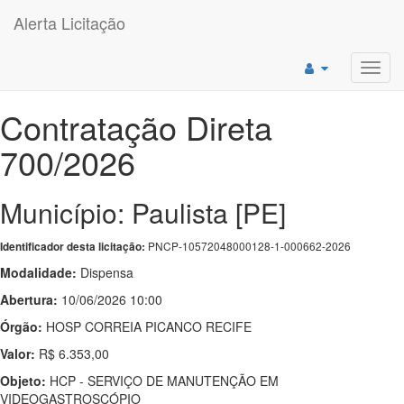
Alerta Licitação
Toggl
navig
Contratação Direta
700/2026
Município: Paulista [PE]
PNCP-10572048000128-1-000662-2026
Identificador desta licitação:
Modalidade:
Dispensa
Abertura:
10/06/2026 10:00
Órgão:
HOSP CORREIA PICANCO RECIFE
Valor:
R$ 6.353,00
Objeto:
HCP - SERVIÇO DE MANUTENÇÃO EM
VIDEOGASTROSCÓPIO