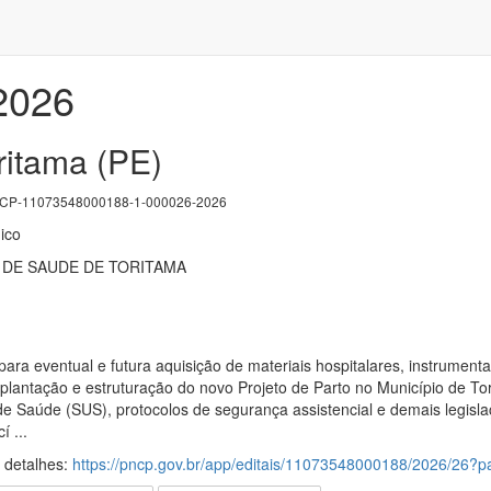
/2026
ritama (PE)
P-11073548000188-1-000026-2026
ico
 DE SAUDE DE TORITAMA
ara eventual e futura aquisição de materiais hospitalares, instrument
antação e estruturação do novo Projeto de Parto no Município de To
de Saúde (SUS), protocolos de segurança assistencial e demais legisl
 ...
s detalhes:
https://pncp.gov.br/app/editais/11073548000188/2026/26