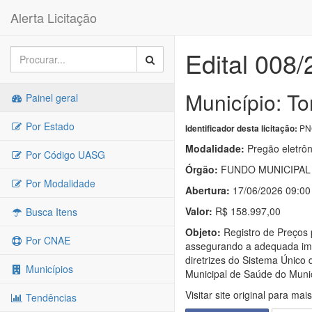
Alerta Licitação
Edital 008
Município: To
Painel geral
Por Estado
PNC
Identificador desta licitação:
Modalidade:
Pregão eletrôn
Por Código UASG
Órgão:
FUNDO MUNICIPAL
Por Modalidade
Abertura:
17/06/2026 09:00
Valor:
R$ 158.997,00
Busca Itens
Objeto:
Registro de Preços p
Por CNAE
assegurando a adequada impl
diretrizes do Sistema Único 
Municípios
Municipal de Saúde do Municí
Visitar site original para mai
Tendências