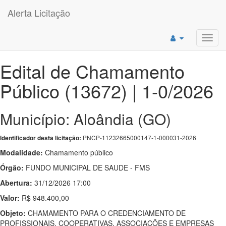
Alerta Licitação
Toggl
navig
Edital de Chamamento
Público (13672) | 1-0/2026
Município: Aloândia (GO)
PNCP-11232665000147-1-000031-2026
Identificador desta licitação:
Modalidade:
Chamamento público
Órgão:
FUNDO MUNICIPAL DE SAUDE - FMS
Abertura:
31/12/2026 17:00
Valor:
R$ 948.400,00
Objeto:
CHAMAMENTO PARA O CREDENCIAMENTO DE
PROFISSIONAIS, COOPERATIVAS, ASSOCIAÇÕES E EMPRESAS