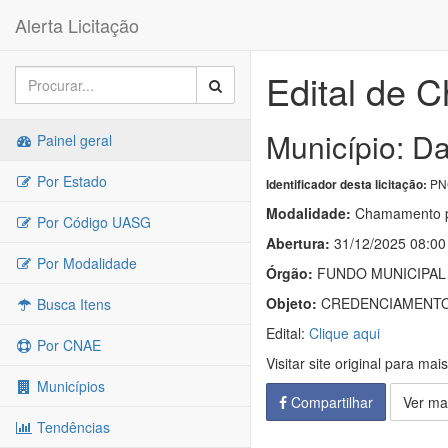
Alerta Licitação
Edital de 
Município: D
Painel geral
Por Estado
PNC
Identificador desta licitação:
Modalidade:
Chamamento p
Por Código UASG
Abertura:
31/12/2025 08:00
Por Modalidade
Órgão:
FUNDO MUNICIPAL
Objeto:
CREDENCIAMENTO 
Busca Itens
Edital:
Clique aqui
Por CNAE
Visitar site original para mai
Municípios
Compartilhar
Ver ma
Tendências