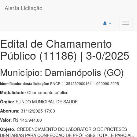
Alerta Licitação
Toggl
navig
Edital de Chamamento
Público (11186) | 3-0/2025
Município: Damianópolis (GO)
PNCP-11354232000164-1-000090-2025
Identificador desta licitação:
Modalidade:
Chamamento público
Órgão:
FUNDO MUNICIPAL DE SAUDE
Abertura:
31/12/2025 17:00
Valor:
R$ 145.944,00
Objeto:
CREDENCIAMENTO DO LABORATÓRIO DE PRÓTESES
DENTÁRIAS PARA CONFECÇÃO DE PRÓTESES TOTAL E PARCIAL,