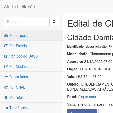
Alerta Licitação
Edital de 
Cidade Damia
Painel geral
Por Estado
PNC
Identificador desta licitação:
Modalidade:
Chamamento p
Por Código UASG
Abertura:
31/12/2025 07:00
Por Modalidade
Órgão:
FUNDO MUNICIPAL
Valor:
R$ 854.496,00
Busca Itens
Objeto:
CREDENCIAMENTO 
Por CNAE
ESPECIALIZADAS ATRÁVES
Edital:
Clique aqui
Municípios
Visitar site original para mai
Tendências