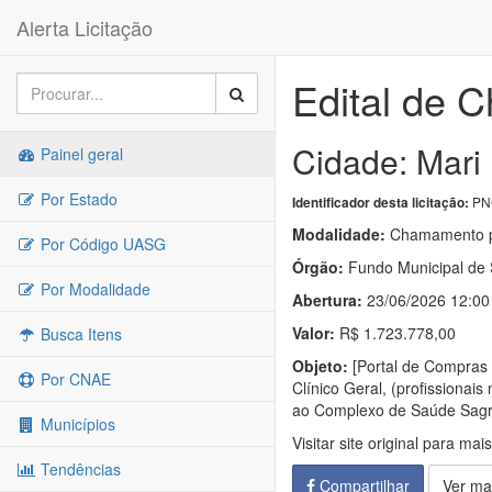
Alerta Licitação
Edital de 
Cidade: Mari
Painel geral
Por Estado
PNC
Identificador desta licitação:
Modalidade:
Chamamento p
Por Código UASG
Órgão:
Fundo Municipal de 
Por Modalidade
Abertura:
23/06/2026 12:00
Valor:
R$ 1.723.778,00
Busca Itens
Objeto:
[Portal de Compras 
Por CNAE
Clínico Geral, (profissiona
ao Complexo de Saúde Sagra
Municípios
Visitar site original para mai
Tendências
Compartilhar
Ver ma