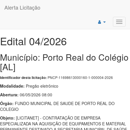
Alerta Licitação
Toggl
navig
Edital 04/2026
Município: Porto Real do Colégio
[AL]
PNCP-11698613000160-1-000004-2026
Identificador desta licitação:
Modalidade:
Pregão eletrônico
Abertura:
06/05/2026 08:00
Órgão:
FUNDO MUNICIPAL DE SAUDE DE PORTO REAL DO
COLEGIO
Objeto:
[LICITANET] - CONTRATAÇÃO DE EMPRESA
ESPECIALIZADA NA AQUISIÇÃO DE EQUIPAMENTOS E MATERIAL
PERMANENTE DESTINADO A SECRETARIA MUNICIPAL DE SAÚDE