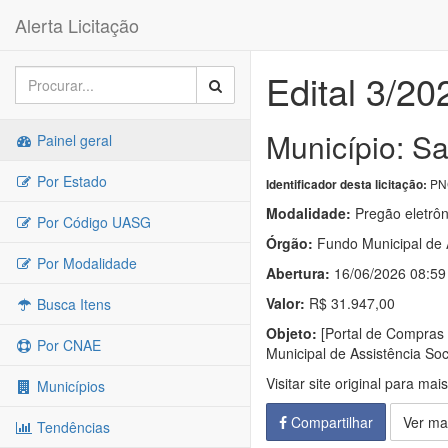
Alerta Licitação
Edital 3/20
Município: S
Painel geral
Por Estado
PNC
Identificador desta licitação:
Modalidade:
Pregão eletrôn
Por Código UASG
Órgão:
Fundo Municipal de A
Por Modalidade
Abertura:
16/06/2026 08:59
Valor:
R$ 31.947,00
Busca Itens
Objeto:
[Portal de Compras 
Por CNAE
Municipal de Assistência So
Visitar site original para mai
Municípios
Compartilhar
Ver ma
Tendências