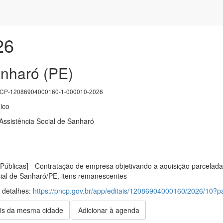
26
anharó (PE)
P-12086904000160-1-000010-2026
ico
ssistência Social de Sanharó
Públicas] - Contratação de empresa objetivando a aquisição parcelad
cial de Sanharó/PE, itens remanescentes
s detalhes:
https://pncp.gov.br/app/editais/12086904000160/2026/10
is da mesma cidade
Adicionar à agenda