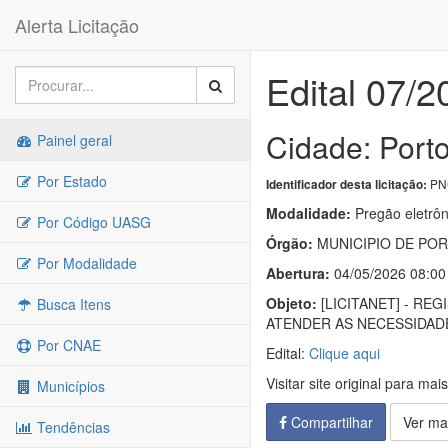
Alerta Licitação
Edital 07/2
Cidade: Porto
Painel geral
Por Estado
PNC
Identificador desta licitação:
Modalidade:
Pregão eletrôn
Por Código UASG
Órgão:
MUNICIPIO DE PO
Por Modalidade
Abertura:
04/05/2026 08:00
Objeto:
[LICITANET] - R
Busca Itens
ATENDER AS NECESSIDADE
Por CNAE
Edital:
Clique aqui
Visitar site original para mai
Municípios
Compartilhar
Ver ma
Tendências