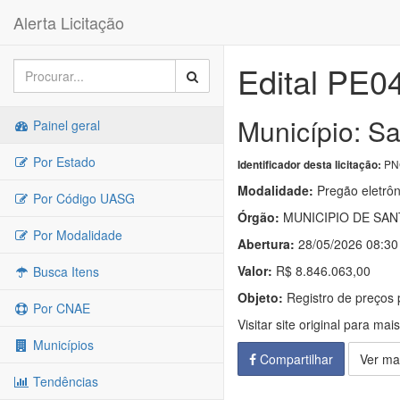
Alerta Licitação
Edital PE0
Município: S
Painel geral
Por Estado
PNC
Identificador desta licitação:
Modalidade:
Pregão eletrôn
Por Código UASG
Órgão:
MUNICIPIO DE SAN
Por Modalidade
Abertura:
28/05/2026 08:30
Valor:
R$ 8.846.063,00
Busca Itens
Objeto:
Registro de preços 
Por CNAE
Visitar site original para mai
Municípios
Compartilhar
Ver ma
Tendências