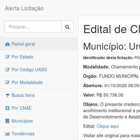
Alerta Licitação
Edital de 
Município: Ur
Painel geral
Por Estado
PNC
Identificador desta licitação:
Modalidade:
Chamamento p
Por Código UASG
Órgão:
FUNDO MUNICIPAL 
Por Modalidade
Abertura:
01/10/2026 08:00
Valor:
R$ 50.736,00
Busca Itens
Objeto:
O presente credenci
Por CNAE
acolhimento institucional a 
de Desenvolvimento e Assist
Municípios
Edital:
Clique aqui
Tendências
Visitar site original para mai