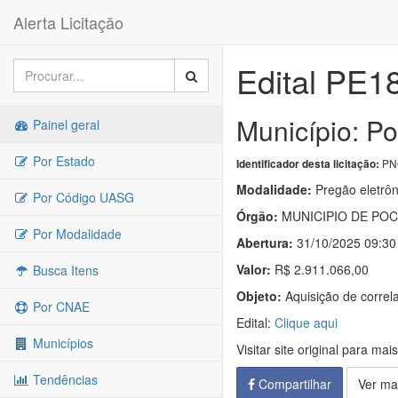
Alerta Licitação
Edital PE1
Município: Po
Painel geral
Por Estado
PNC
Identificador desta licitação:
Modalidade:
Pregão eletrôn
Por Código UASG
Órgão:
MUNICIPIO DE POC
Por Modalidade
Abertura:
31/10/2025 09:30
Valor:
R$ 2.911.066,00
Busca Itens
Objeto:
Aquisição de correl
Por CNAE
Edital:
Clique aqui
Municípios
Visitar site original para mai
Tendências
Compartilhar
Ver ma