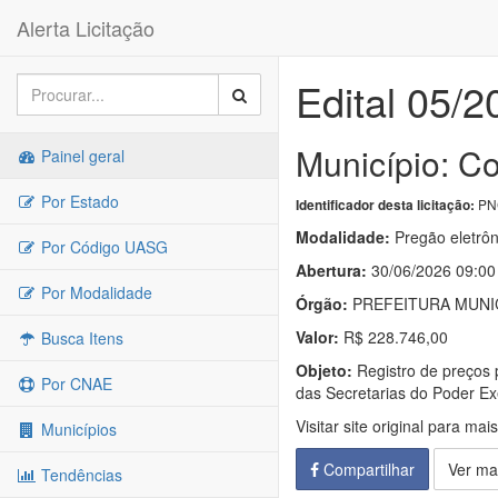
Alerta Licitação
Edital 05/
Município: Co
Painel geral
Por Estado
PNC
Identificador desta licitação:
Modalidade:
Pregão eletrôn
Por Código UASG
Abertura:
30/06/2026 09:00
Por Modalidade
Órgão:
PREFEITURA MUNIC
Valor:
R$ 228.746,00
Busca Itens
Objeto:
Registro de preços 
Por CNAE
das Secretarias do Poder Ex
Visitar site original para mai
Municípios
Compartilhar
Ver ma
Tendências