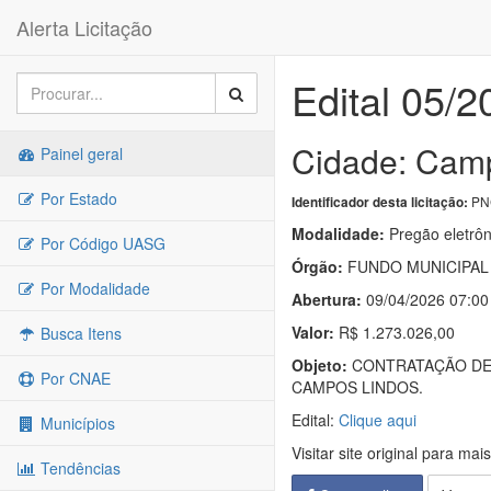
Alerta Licitação
Edital 05/2
Cidade: Camp
Painel geral
Por Estado
PNC
Identificador desta licitação:
Modalidade:
Pregão eletrôn
Por Código UASG
Órgão:
FUNDO MUNICIPAL
Por Modalidade
Abertura:
09/04/2026 07:00
Valor:
R$ 1.273.026,00
Busca Itens
Objeto:
CONTRATAÇÃO DE 
Por CNAE
CAMPOS LINDOS.
Edital:
Clique aqui
Municípios
Visitar site original para mai
Tendências