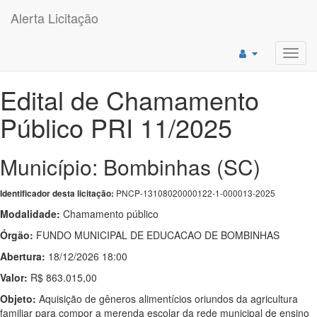
Alerta Licitação
Toggl
navig
Edital de Chamamento
Público PRI 11/2025
Município: Bombinhas (SC)
PNCP-13108020000122-1-000013-2025
Identificador desta licitação:
Modalidade:
Chamamento público
Órgão:
FUNDO MUNICIPAL DE EDUCACAO DE BOMBINHAS
Abertura:
18/12/2026 18:00
Valor:
R$ 863.015,00
Objeto:
Aquisição de gêneros alimentícios oriundos da agricultura
familiar para compor a merenda escolar da rede municipal de ensino